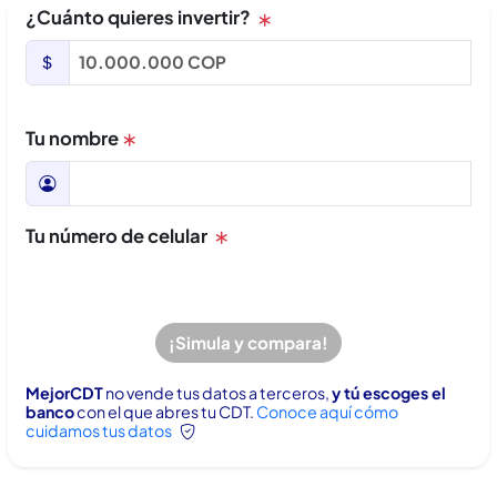
¿Cuánto quieres invertir?
Tu nombre
Tu número de celular
¡Simula y compara!
MejorCDT
no vende tus datos a terceros,
y tú escoges el
banco
con el que abres tu CDT.
Conoce aquí cómo