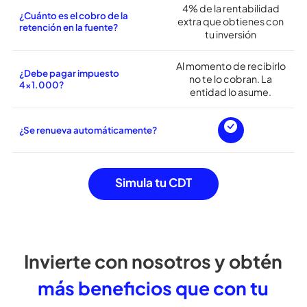
¿Se pueden realizar
modificaciones de duración?
¿Aplica cobro del impuesto de
retención en la fuente?
4% de la rentabilidad
¿Cuánto es el cobro de la
extra que obtienes con
retención en la fuente?
tu inversión
Al momento de recibirlo
¿Debe pagar impuesto
no te lo cobran. La
4×1.000?
entidad lo asume.
¿Se renueva automáticamente?
Simula tu CDT