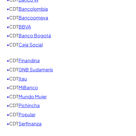
Bancos con mejores tasas para
tu CDT 2026
Hemos consolidado en un solo lugar todas las
entidades financieras, ordenadas
alfabéticamente. Para ver en tiempo real la mejor
opción según el monto y el plazo que elijas, usa
nuestro
Simulador de CDT
.
•
CDT
AV Villas
•
CDT
Banco Agrario
•
CDT
Bancamia
•
CDT
Banco W
•
CDT
Bancolombia
•
CDT
Bancoomeva
•
CDT
BBVA