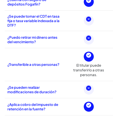
debito de una Cuenta
depósito de la inversión?
Corriente o Ahorros.
¿Es posible abrir el CDT a
nombre de más de una persona?
¿Cuenta con seguro de
depósitos Fogafín?
¿Se puede tomar el CDT en tasa
fija o tasa variable indexada a la
DTF?
¿Puedo retirar mi dinero antes
del vencimiento?
¿Transferible a otras personas?
El titular puede
transferirlo a otras
personas.